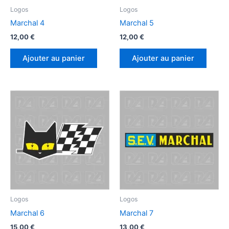
page
Logos
Logos
du
Marchal 4
Marchal 5
produ
12,00
€
12,00
€
Ajouter au panier
Ajouter au panier
Logos
Logos
Marchal 6
Marchal 7
15,00
€
13,00
€