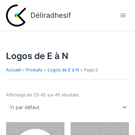
Aller
au
Déliradhesif
contenu
Logos de E à N
Accueil
Produits
Logos de E à N
Page 2
Affichage de 25–45 sur 45 résultats