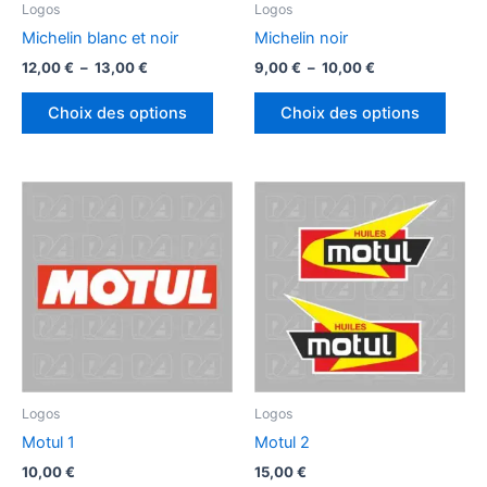
page
page
Logos
Logos
du
du
Michelin blanc et noir
Michelin noir
produit
produ
Plage
Plage
12,00
€
–
13,00
€
9,00
€
–
10,00
€
de
de
Ce
Ce
prix :
prix :
Choix des options
Choix des options
produit
produ
12,00 €
9,00 €
à
à
a
a
13,00 €
10,00 €
plusieurs
plusi
variations.
variat
Les
Les
options
optio
peuvent
peuv
être
être
choisies
chois
sur
sur
la
la
page
page
Logos
Logos
du
du
Motul 1
Motul 2
produit
produ
10,00
€
15,00
€