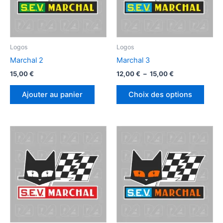
Logos
Logos
Marchal 2
Marchal 3
Plage
15,00
€
12,00
€
–
15,00
€
de
Ce
prix :
Ajouter au panier
Choix des options
produ
12,00 €
à
a
15,00 €
plusi
variat
Les
optio
peuv
être
chois
sur
la