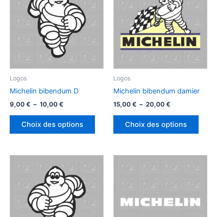
Logos
Logos
Michelin bibendum D
Michelin bibendum damier
Plage
Plage
9,00
€
–
10,00
€
15,00
€
–
20,00
€
de
de
Ce
Ce
prix :
prix :
Choix des options
Choix des options
produit
produ
9,00 €
15,00 €
à
à
a
a
10,00 €
20,00 €
plusieurs
plusi
variations.
variat
Les
Les
options
optio
peuvent
peuv
être
être