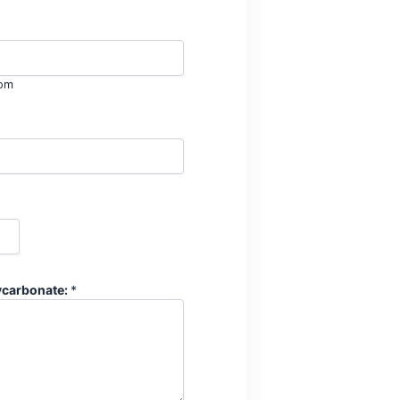
om
ycarbonate:
*