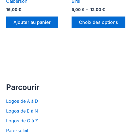
Calberson 1
Birel
Plage
16,00
€
5,00
€
–
12,00
€
de
Ce
prix :
Ajouter au panier
Choix des options
produ
5,00 €
à
a
12,00 €
plusi
variat
Les
optio
peuv
être
chois
Parcourir
sur
la
Logos de A à D
page
Logos de E à N
du
produ
Logos de O à Z
Pare-soleil