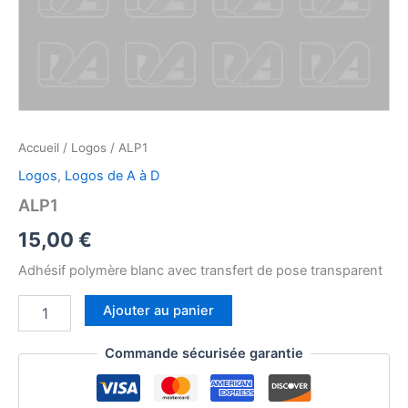
Accueil
/
Logos
/ ALP1
Logos
,
Logos de A à D
ALP1
15,00
€
Adhésif polymère blanc avec transfert de pose transparent
quantité
Ajouter au panier
de
ALP1
Commande sécurisée garantie