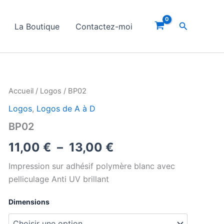
Recherche
La Boutique
Contactez-moi
Accueil
/
Logos
/ BP02
Logos
,
Logos de A à D
BP02
Plage
11,00
€
–
13,00
€
de
Impression sur adhésif polymère blanc avec
pelliculage Anti UV brillant
prix :
Dimensions
11,00 €