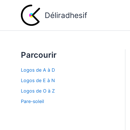
Aller
au
Déliradhesif
contenu
Parcourir
Logos de A à D
Logos de E à N
Logos de O à Z
Pare-soleil