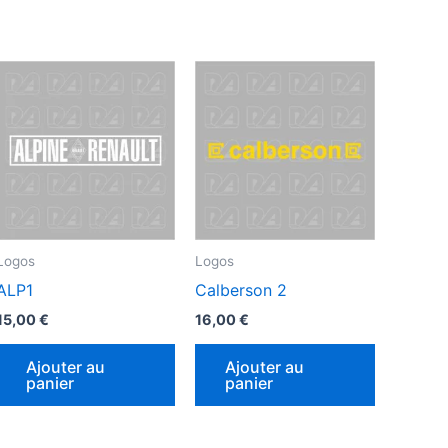
Logos
Logos
ALP1
Calberson 2
15,00
€
16,00
€
Ajouter au
Ajouter au
duit
panier
panier
sieurs