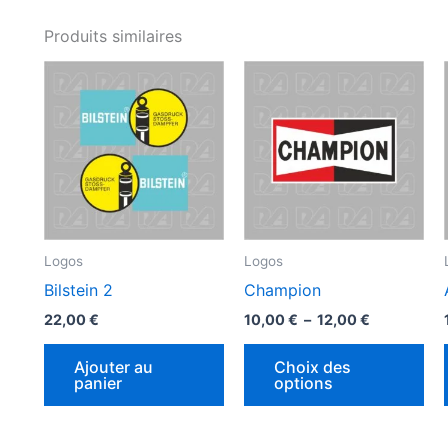
Produits similaires
Logos
Logos
Bilstein 2
Champion
Plage
22,00
€
10,00
€
–
12,00
€
de
Ce
prix :
Ajouter au
Choix des
10,00 €
pro
panier
options
à
a
12,00 €
plu