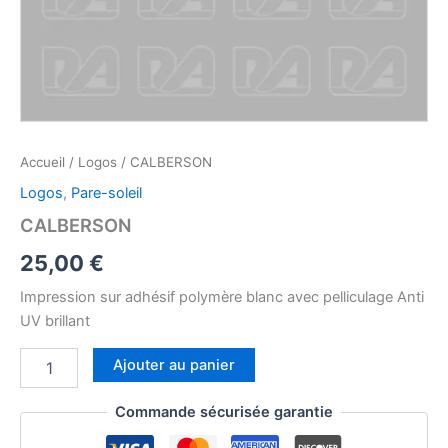
Accueil
/
Logos
/ CALBERSON
Logos
,
Pare-soleil
CALBERSON
25,00
€
Impression sur adhésif polymère blanc avec pelliculage Anti
UV brillant
quantité
Ajouter au panier
de
CALBERSON
Commande sécurisée garantie