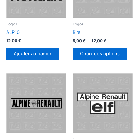
Logos
Logos
ALP10
Birel
Plage
12,00
€
5,00
€
–
12,00
€
de
Ce
prix :
Ajouter au panier
Choix des options
produ
5,00 €
à
a
12,00 €
plusi
variat
Les
optio
peuv
être
chois
sur
la
page