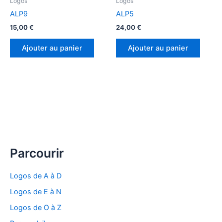
Logos
Logos
du
ALP9
ALP5
produ
15,00
€
24,00
€
Ajouter au panier
Ajouter au panier
Parcourir
Logos de A à D
Logos de E à N
Logos de O à Z