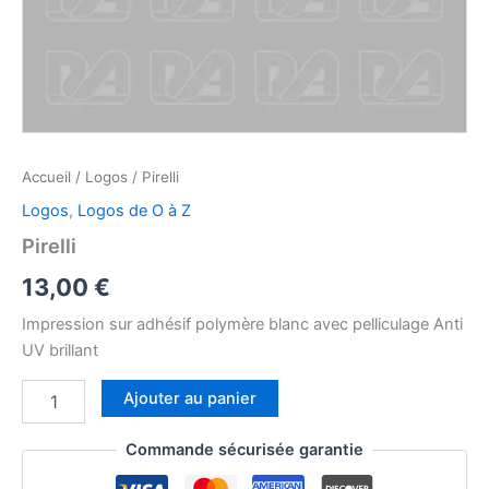
Accueil
/
Logos
/ Pirelli
Logos
,
Logos de O à Z
Pirelli
13,00
€
Impression sur adhésif polymère blanc avec pelliculage Anti
UV brillant
quantité
Ajouter au panier
de
Pirelli
Commande sécurisée garantie