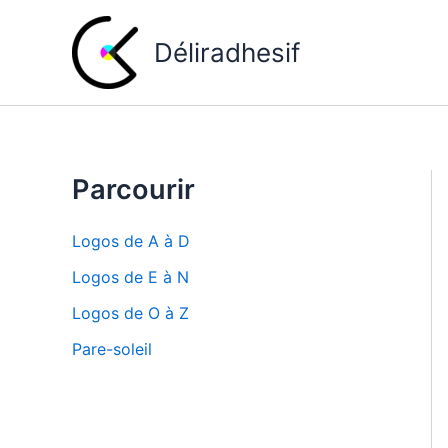
Aller
au
Déliradhesif
contenu
Parcourir
Logos de A à D
Logos de E à N
Logos de O à Z
Pare-soleil