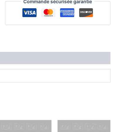
Commande sécurisée garantie
Elf
noir
et
blanc