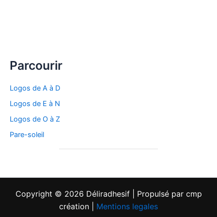
optio
peuv
être
chois
sur
la
Parcourir
page
du
Logos de A à D
produ
Logos de E à N
Logos de O à Z
Pare-soleil
Copyright © 2026 Déliradhesif | Propulsé par cmp
création |
Mentions legales