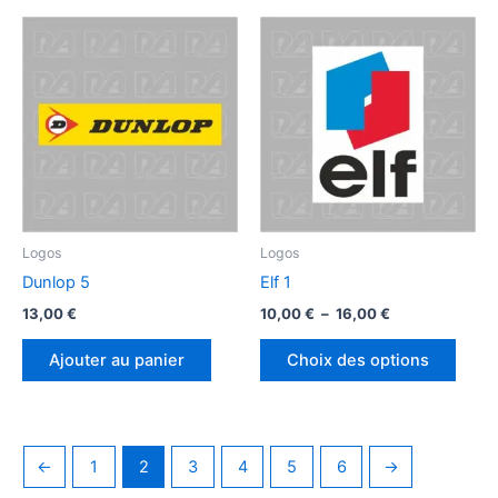
Logos
Logos
Dunlop 5
Elf 1
Plage
13,00
€
10,00
€
–
16,00
€
de
Ce
prix :
Ajouter au panier
Choix des options
produ
10,00 €
à
a
16,00 €
plusi
variat
←
1
2
3
4
5
6
→
Les